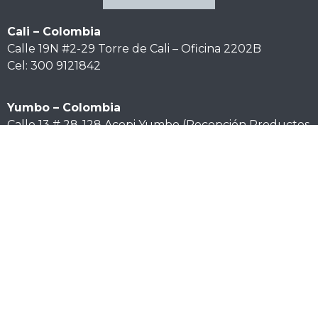
Cali – Colombia
Calle 19N #2-29 Torre de Cali – Oficina 2202B
Cel: 300 9121842
Yumbo – Colombia
Calle 13 # 28-128 Acopi Yumbo (Recepción Productos
y Materiales)
Tel: (57) 300 9121842
Lima – Perú
Av. Arequipa No 24-47 Of 409 Urbanización Fundo
Lobatón. Distrito de Lince